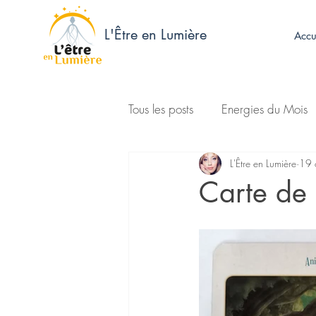
L'Être en Lumière
Accu
Tous les posts
Energies du Mois
L'Être en Lumière
19 
Carte de