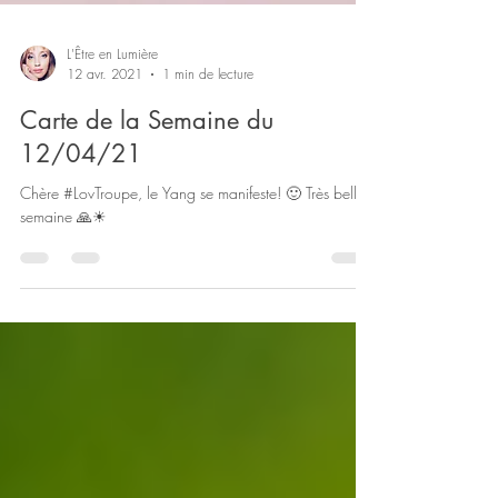
L'Être en Lumière
12 avr. 2021
1 min de lecture
Carte de la Semaine du
12/04/21
Chère #LovTroupe, le Yang se manifeste! 🙂 Très belle
semaine 🙏☀