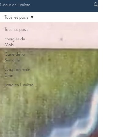
Coeur en lumière
Tous les posts
Tous les posts
Energies du
Mois
Carte de la
Semaine
Coup de main
Divin
Lettre en Lumière