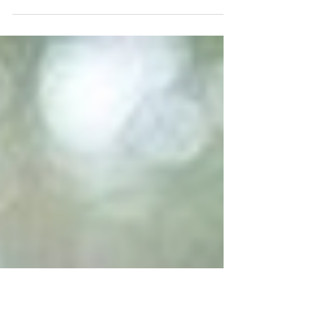
Ma Chère #LovTroupe, Il m'a fallu une fois de plus du
temps pour vous transmettre les Énergies du Mois ; il
s’avère que, comme à...