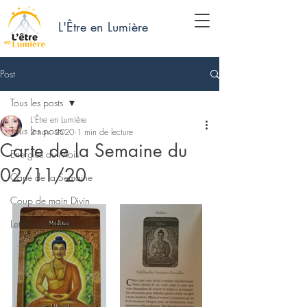
L'Être en Lumière
Post
Tous les posts
L'Être en Lumière
Tous les posts
2 nov. 2020
1 min de lecture
Carte de la Semaine du
Energies du Mois
02/11/20
Carte de la Semaine
Coup de main Divin
Lettre en Lumière