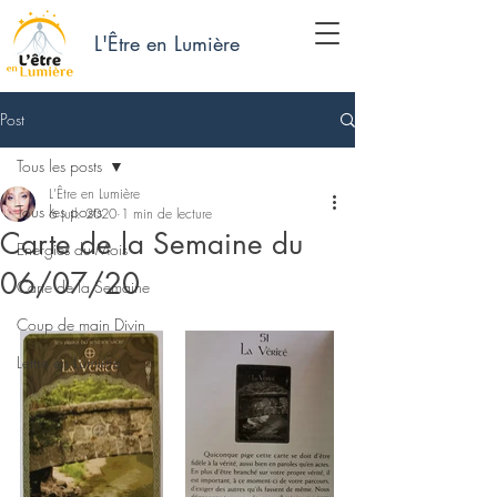
L'Être en Lumière
Post
Tous les posts
L'Être en Lumière
Tous les posts
6 juil. 2020
1 min de lecture
Carte de la Semaine du
Energies du Mois
06/07/20
Carte de la Semaine
Coup de main Divin
Lettre en Lumière