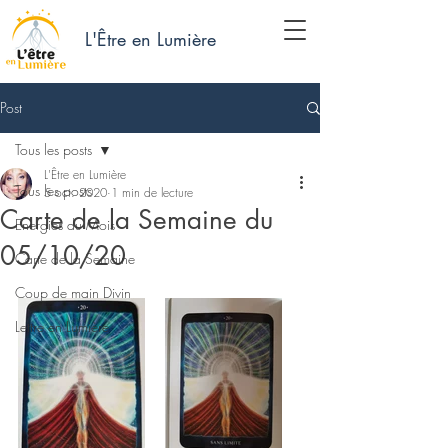
L'Être en Lumière
Post
Tous les posts
L'Être en Lumière
Tous les posts
5 oct. 2020
1 min de lecture
Carte de la Semaine du
Energies du Mois
05/10/20
Carte de la Semaine
Coup de main Divin
Lettre en Lumière