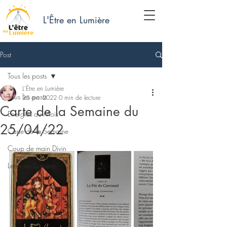
L'Être en Lumière
Post
Tous les posts
L'Être en Lumière
Tous les posts
25 avr. 2022
0 min de lecture
Carte de la Semaine du
Energies du Mois
25/04/22
Carte de la Semaine
Coup de main Divin
Lettre en Lumière