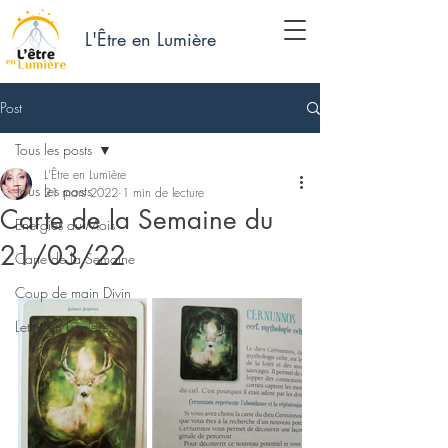
L'Être en Lumière
Post
Tous les posts
L'Être en Lumière
Tous les posts
21 mars 2022
1 min de lecture
Carte de la Semaine du
Energies du Mois
21/03/22
Carte de la Semaine
Coup de main Divin
Lettre en Lumière