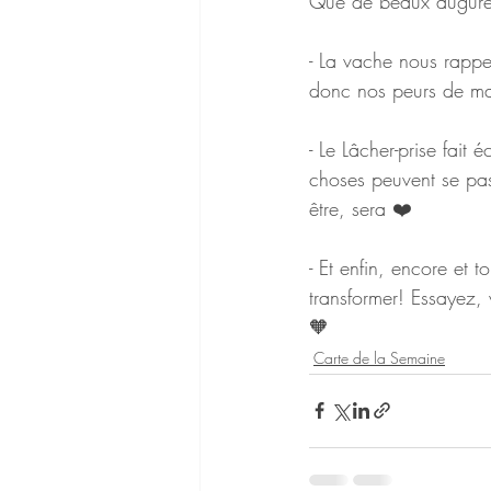
Que de beaux augure
- La vache nous rappel
donc nos peurs de man
- Le Lâcher-prise fait
choses peuvent se pass
être, sera ❤️
- Et enfin, encore et t
transformer! Essayez, 
🧡
Carte de la Semaine