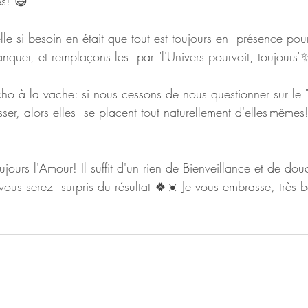
s! 😃
le si besoin en était que tout est toujours en  présence pou
quer, et remplaçons les  par "l'Univers pourvoit, toujours"
 écho à la vache: si nous cessons de nous questionner sur le
er, alors elles  se placent tout naturellement d'elles-mêmes
oujours l'Amour! Il suffit d'un rien de Bienveillance et de dou
vous serez  surpris du résultat 🍀☀️ Je vous embrasse, très 