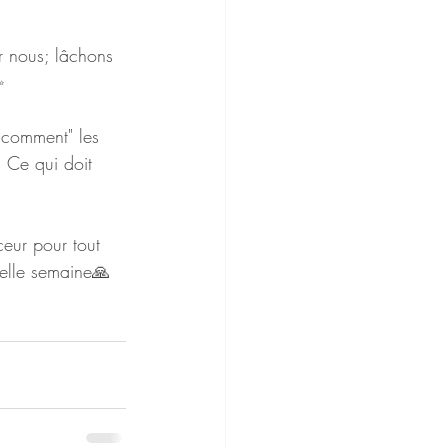
r nous; lâchons 
✨
 "comment" les 
! Ce qui doit 
ceur pour tout 
belle semaine🙏