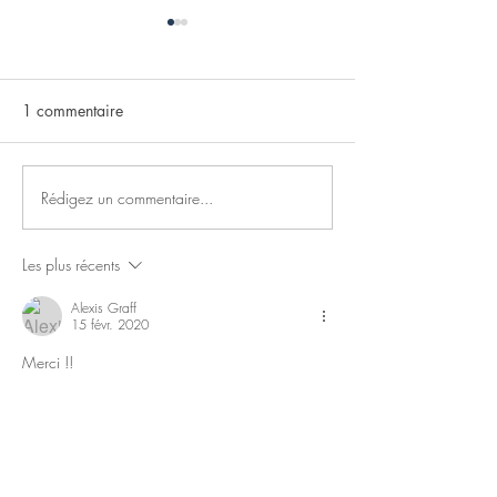
1 commentaire
Rédigez un commentaire...
Carte de la Semaine du
Carte de la Sem
14/11/22
31/10/22
Les plus récents
Alexis Graff
15 févr. 2020
Merci !!
J'aime
Répondre