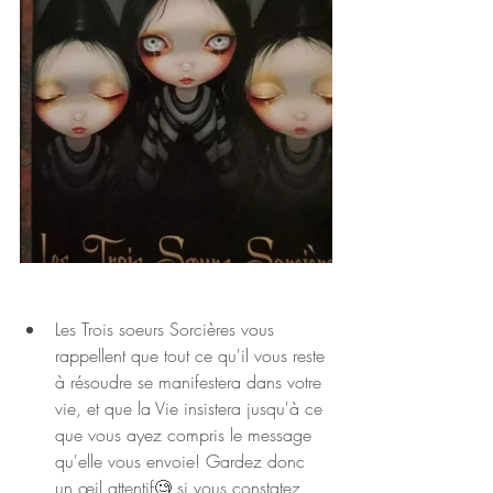
Les Trois soeurs Sorcières vous 
rappellent que tout ce qu'il vous reste 
à résoudre se manifestera dans votre 
vie, et que la Vie insistera jusqu'à ce 
que vous ayez compris le message 
qu'elle vous envoie! Gardez donc 
un œil attentif🧐 si vous constatez 