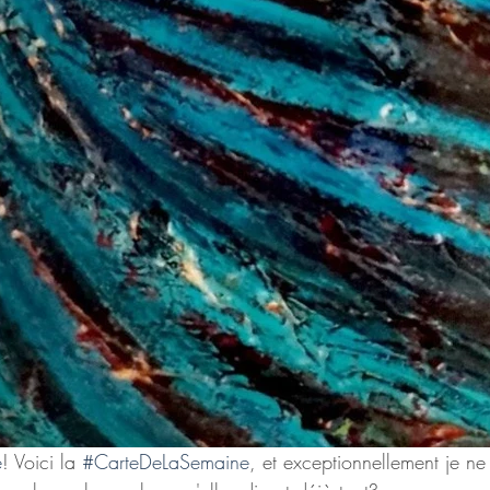
e
! Voici la 
#CarteDeLaSemaine
, et exceptionnellement je n