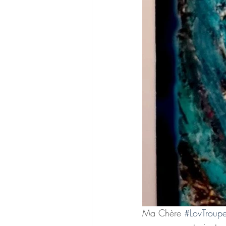
Ma Chère 
#LovTroup