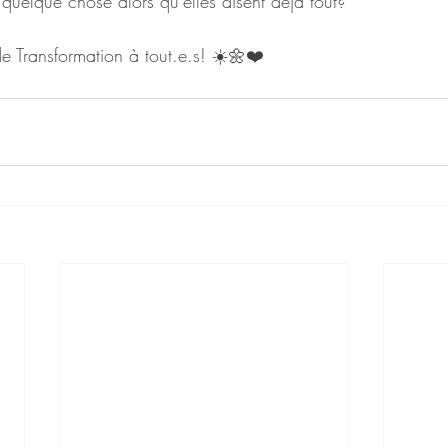
quelque chose alors qu'elles disent déjà tout?
 Transformation à tout.e.s! ☀️🌼❤️