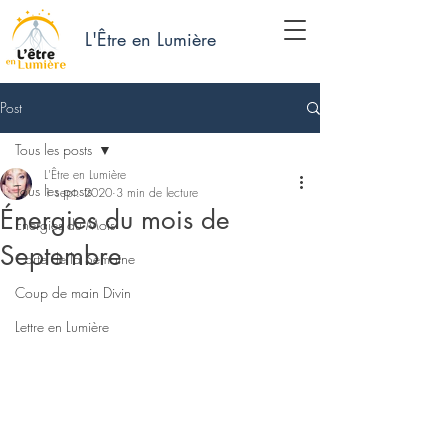
L'Être en Lumière
Post
Tous les posts
L'Être en Lumière
Tous les posts
1 sept. 2020
3 min de lecture
Énergies du mois de
Energies du Mois
Septembre
Carte de la Semaine
Coup de main Divin
Lettre en Lumière