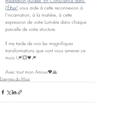
méditation guidée "En Conscience dans 
l’Éther"
 vous aide à cette reconnexion à 
l'incarnation, à la matière, à cette 
expression de votre Lumière dans chaque 
parcelle de votre structure.
Il me tarde de voir les magnifiques 
transformations que vont vous amener ce 
mois !🎆💥💗🎆
Avec tout mon Amour🧡🙏
Energies du Mois
Posts récents
Voir tout