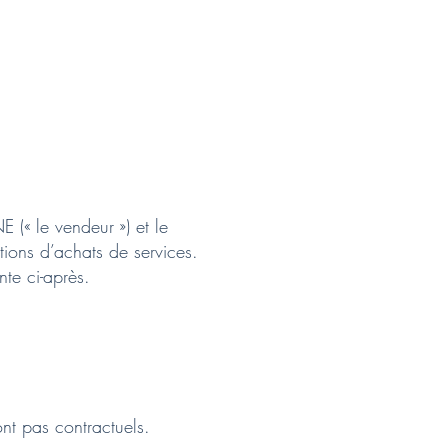
E (« le vendeur ») et le
itions d’achats de services.
nte ci-après.
ont pas contractuels.