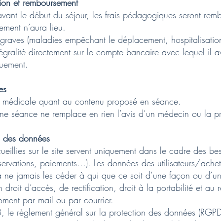
tion et remboursement
vant le début du séjour, les frais pédagogiques seront re
ement n’aura lieu.
 graves (maladies empêchant le déplacement, hospitalisatio
égralité directement sur le compte bancaire avec lequel il a
iquement.
es
ion médicale quant au contenu proposé en séance.
une séance ne remplace en rien l’avis d’un médecin ou la pr
on des données
ueillies sur le site servent uniquement dans le cadre des beso
réservations, paiements…). Les données des utilisateurs/achet
à ne jamais les céder à qui que ce soit d’une façon ou d’
 droit d’accès, de rectification, droit à la portabilité et au
moment par mail ou par courrier.
, le règlement général sur la protection des données (RGPD